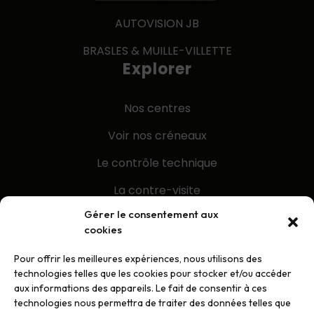
AUTOVISION JB
BRASLES & MUILLE-VILLETTE
Explorer
Nos centre
s
Voir nos créneaux
Le contrôle technique
La contre-visite
Gérer le consentement aux
Galerie
cookies
Info pratiques
Pour offrir les meilleures expériences, nous utilisons des
Mentions Légales
technologies telles que les cookies pour stocker et/ou accéder
aux informations des appareils. Le fait de consentir à ces
Contact
technologies nous permettra de traiter des données telles que