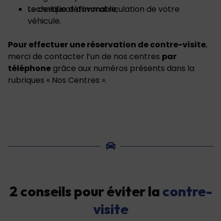
technique défavorable;
Le certificat d’immatriculation de votre
véhicule.
Pour effectuer une réservation de contre-visite
,
merci de contacter l’un de nos centres
par
téléphone
grâce aux numéros présents dans la
rubriques « Nos Centres ».
2 conseils pour éviter la
contre-
visite